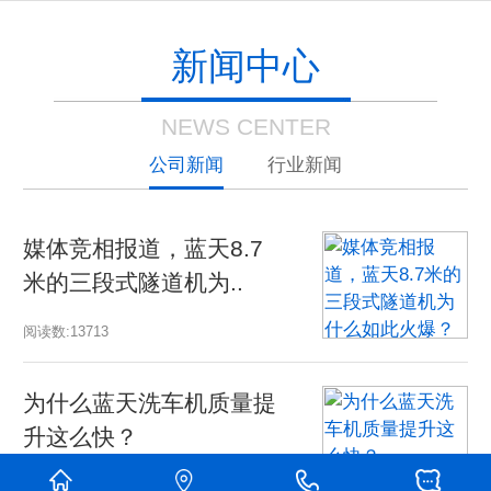
新闻中心
NEWS CENTER
公司新闻
行业新闻
媒体竞相报道，蓝天8.7
当
米的三段式隧道机为..
工
阅读数:13713
阅读
为什么蓝天洗车机质量提
国
升这么快？
组
阅读数:7125
阅读