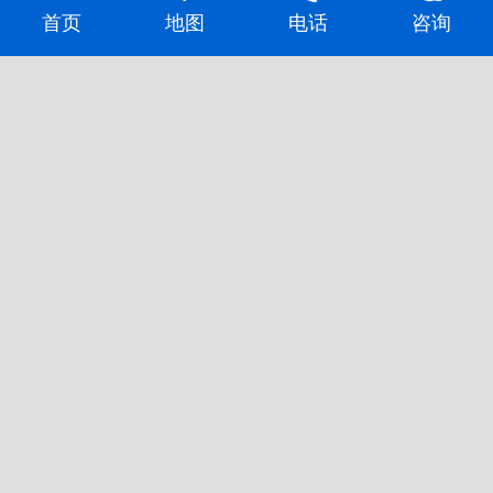
首页
地图
电话
咨询
蓝天焊接2014北京•埃森
中
展之行
德
阅读数:13479
阅读
查看更多