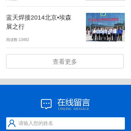
蓝天焊接2014北京•埃森
中
展之行
德
阅读数:13482
阅读
查看更多