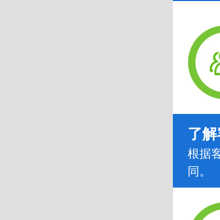
了解
根据
同。