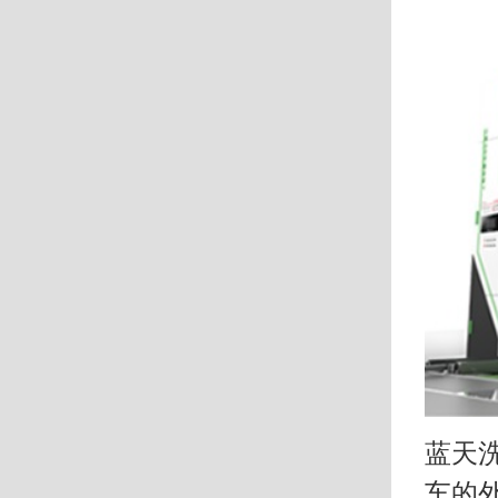
蓝天
车的