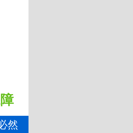
保障
必然