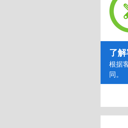
了解
根据
同。