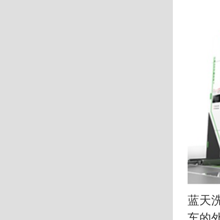
蓝天
车的