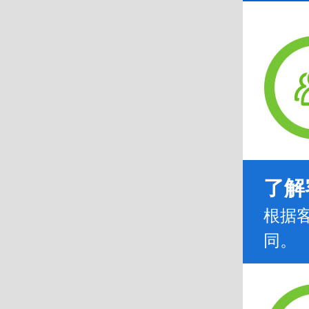
了解
根据
同。