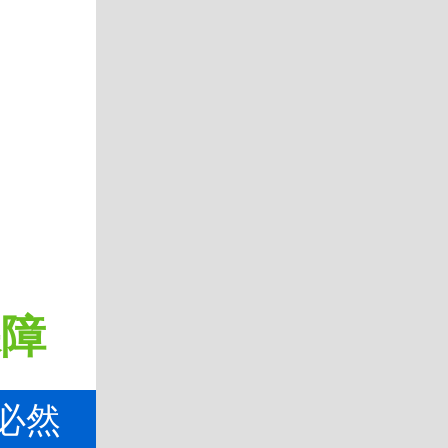
保障
必然