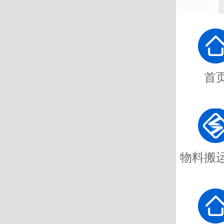
首
物料搬