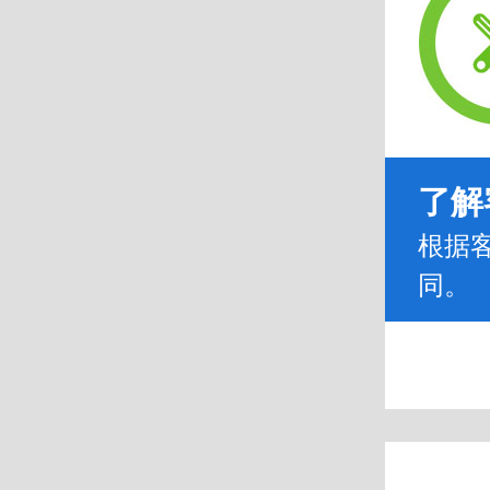
了解
根据
同。